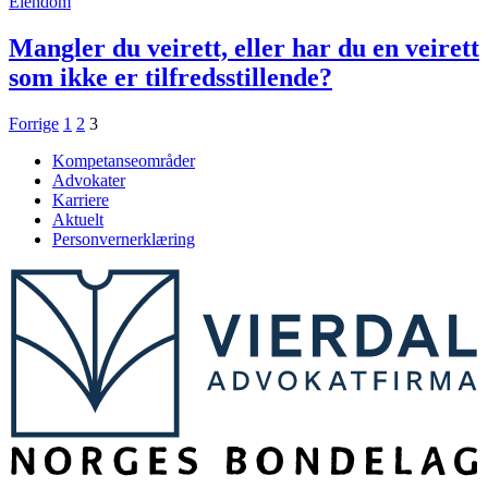
Eiendom
Mangler du veirett, eller har du en veirett
som ikke er tilfredsstillende?
Sidepaginering
Forrige
1
2
3
Kompetanseområder
Advokater
Karriere
Aktuelt
Personvernerklæring