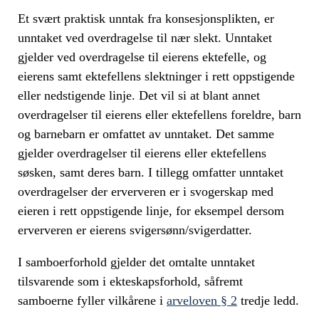
Et svært praktisk unntak fra konsesjonsplikten, er
unntaket ved overdragelse til nær slekt. Unntaket
gjelder ved overdragelse til eierens ektefelle, og
eierens samt ektefellens slektninger i rett oppstigende
eller nedstigende linje. Det vil si at blant annet
overdragelser til eierens eller ektefellens foreldre, barn
og barnebarn er omfattet av unntaket. Det samme
gjelder overdragelser til eierens eller ektefellens
søsken, samt deres barn. I tillegg omfatter unntaket
overdragelser der erververen er i svogerskap med
eieren i rett oppstigende linje, for eksempel dersom
erververen er eierens svigersønn/svigerdatter.
I samboerforhold gjelder det omtalte unntaket
tilsvarende som i ekteskapsforhold, såfremt
samboerne fyller vilkårene i
arveloven § 2
tredje ledd.